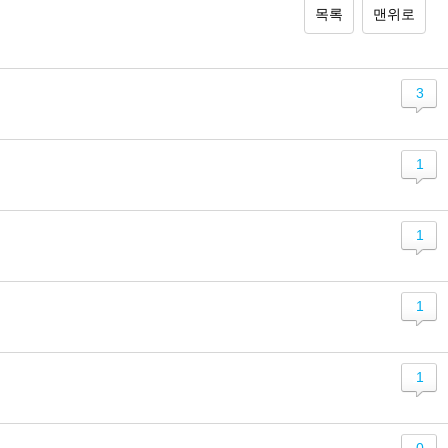
목록
맨위로
3
1
1
1
1