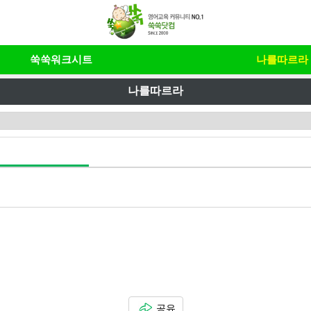
쑥쑥워크시트
나를따르라
나를따르라
공유