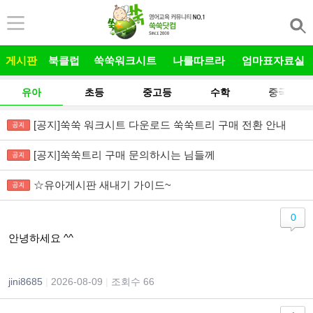
본문 바로가기
게시판
북클럽
쑥쑥워크시트
나를따르라
엄마표자료실
유아
초등
중고등
수학
중국어
[공지]쑥쑥 워크시트 다운로드 쑥쑥트리 구매 전환 안내
[공지]쑥쑥트리 구매 문의하시는 님들께
☆유아게시판 새내기 가이드~
0
안녕하세요 ^^
jini8685
|
2026-08-09
|
조회수 66