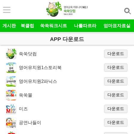
본문 바로가기
게시판
북클럽
쑥쑥워크시트
나를따르라
엄마표자료실
APP 다운로드
쑥쑥닷컴
다운로드
영어유치원1스토리북
다운로드
영어유치원2파닉스
다운로드
쑥쑥몰
다운로드
미즈
다운로드
공연나들이
다운로드