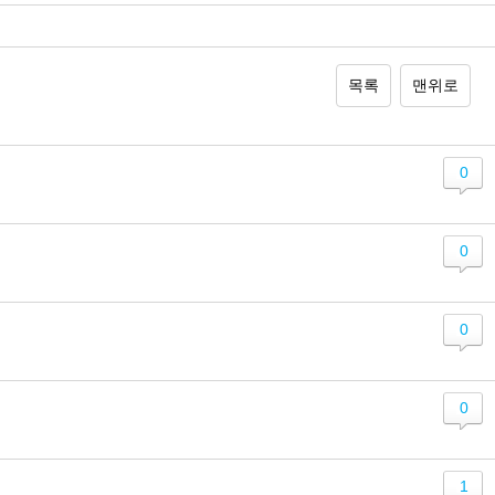
목록
맨위로
0
0
0
0
1