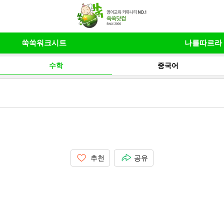
쑥쑥워크시트
나를따르라
수학
중국어
추천
공유