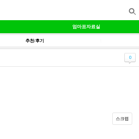
엄마표자료실
추천/후기
칼럼
0
스크랩