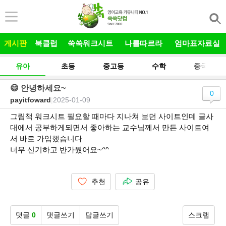
본문 바로가기
게시판
북클럽
쑥쑥워크시트
나를따르라
엄마표자료실
유아
초등
중고등
수학
중국어
😄 안녕하세요~
0
payitfoward
|
2025-01-09
그림책 워크시트 필요할 때마다 지나쳐 보던 사이트인데 글사
대에서 공부하게되면서 좋아하는 교수님께서 만든 사이트여
서 바로 가입했습니다
너무 신기하고 반가웠어요~^^
추천
공유
댓글
0
댓글쓰기
답글쓰기
스크랩