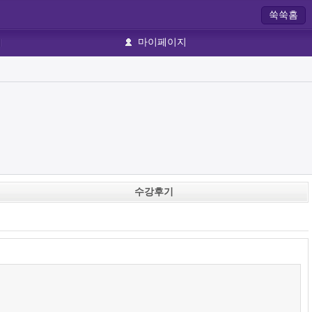
쑥쑥홈
마이페이지
수강후기