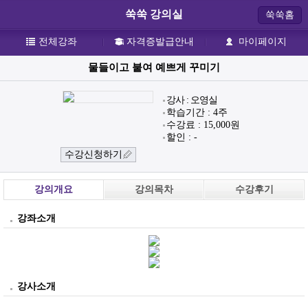
쑥쑥 강의실
쑥쑥홈
전체강좌
자격증발급안내
마이페이지
물들이고 붙여 예쁘게 꾸미기
강사 : 오영실
학습기간 : 4주
수강료 : 15,000원
할인 : -
수강신청하기
강의개요
강의목차
수강후기
강좌소개
강사소개