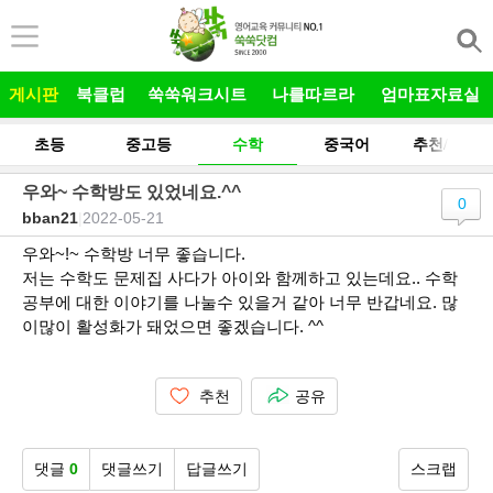
본문 바로가기
게시판
북클럽
쑥쑥워크시트
나를따르라
엄마표자료실
초등
중고등
수학
중국어
추천/후기
우와~ 수학방도 있었네요.^^
0
bban21
|
2022-05-21
우와~!~ 수학방 너무 좋습니다.
저는 수학도 문제집 사다가 아이와 함께하고 있는데요.. 수학
공부에 대한 이야기를 나눌수 있을거 같아 너무 반갑네요. 많
이많이 활성화가 돼었으면 좋겠습니다. ^^
추천
공유
댓글
0
댓글쓰기
답글쓰기
스크랩