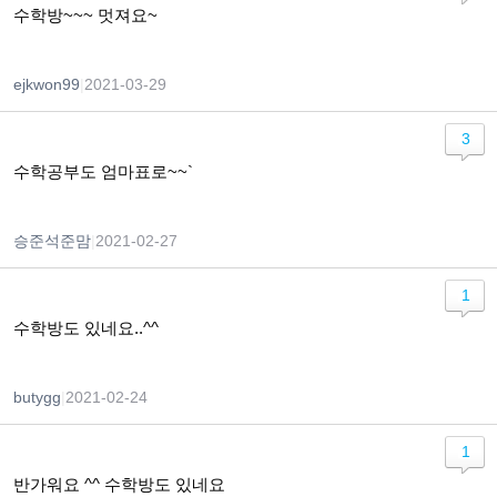
수학방~~~ 멋져요~
ejkwon99
|
2021-03-29
3
수학공부도 엄마표로~~`
승준석준맘
|
2021-02-27
1
수학방도 있네요..^^
butygg
|
2021-02-24
1
반가워요 ^^ 수학방도 있네요